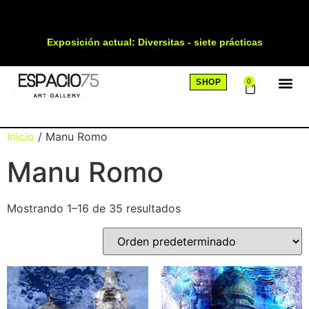
Exposición actual: Diversitas - siete prácticas
SHOP
0
SOBRE
Inicio
/ Manu Romo
Manu Romo
Mostrando 1–16 de 35 resultados