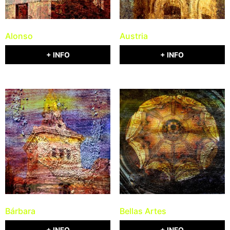
Alonso
Austria
+ INFO
+ INFO
Bárbara
Bellas Artes
+ INFO
+ INFO