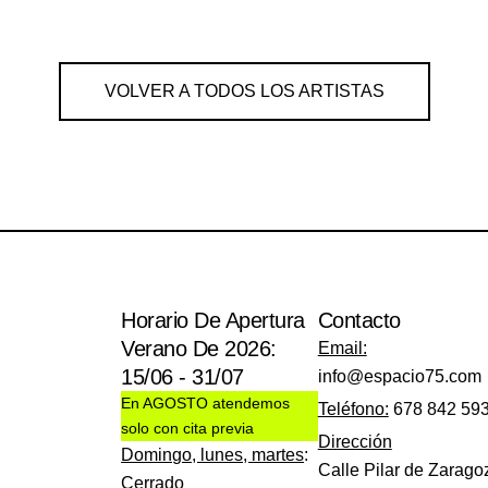
VOLVER A TODOS LOS ARTISTAS
Horario De Apertura
Contacto
Verano De 2026:
Email:
15/06 - 31/07
info@espacio75.com
En AGOSTO atendemos
Teléfono:
678 842 59
solo con cita previa
Dirección
Domingo, lunes, martes
:
Calle Pilar de Zarago
Cerrado