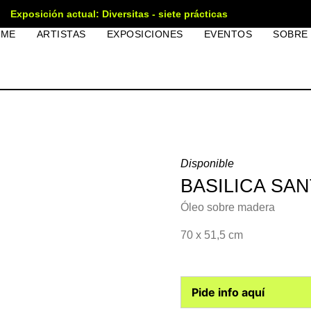
Exposición actual: Diversitas - siete prácticas
OME
ARTISTAS
EXPOSICIONES
EVENTOS
SOBRE
Disponible
BASILICA SA
Óleo sobre madera
70 x 51,5 cm
Pide info aquí