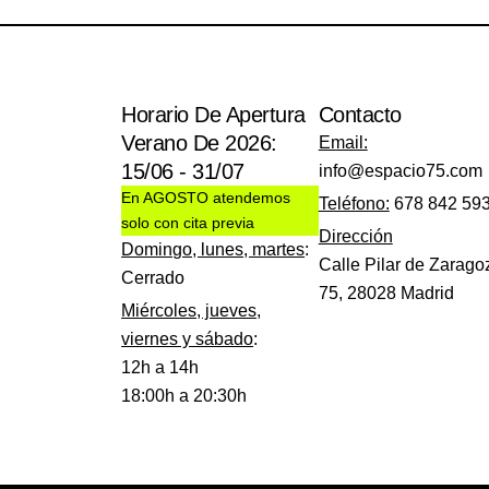
Horario De Apertura
Contacto
Verano De 2026:
Email:
15/06 - 31/07
info@espacio75.com
En AGOSTO atendemos
Teléfono:
678 842 59
solo con cita previa
Dirección
Domingo, lunes, martes
:
Calle Pilar de Zarago
Cerrado
75, 28028 Madrid
Miércoles, jueves,
viernes y sábado
:
12h a 14h
18:00h a 20:30h