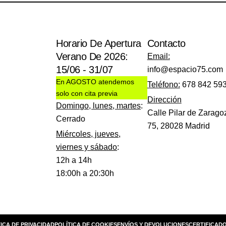
Horario De Apertura
Contacto
Verano De 2026:
Email:
15/06 - 31/07
info@espacio75.com
En AGOSTO atendemos
Teléfono:
678 842 59
solo con cita previa
Dirección
Domingo, lunes, martes
:
Calle Pilar de Zarago
Cerrado
75, 28028 Madrid
Miércoles, jueves,
viernes y sábado
:
12h a 14h
18:00h a 20:30h
ICA DE PRIVACIDAD
POLÍTICA DE COOKIES
ENVÍOS Y DEVOLUCIONES
CERTIFICADO