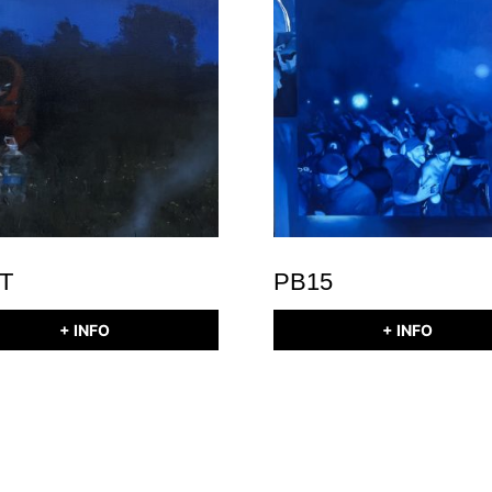
T
PB15
+ INFO
+ INFO