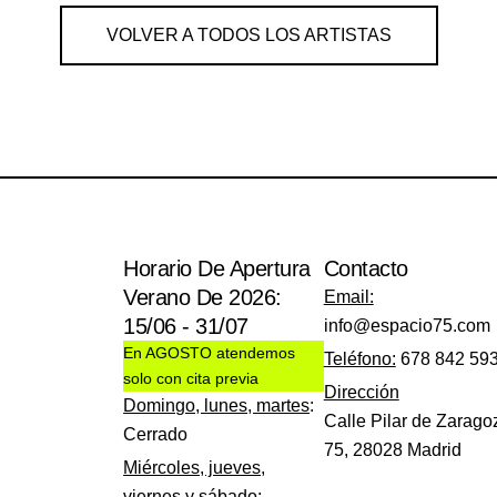
VOLVER A TODOS LOS ARTISTAS
Horario De Apertura
Contacto
Verano De 2026:
Email:
15/06 - 31/07
info@espacio75.com
En AGOSTO atendemos
Teléfono:
678 842 59
solo con cita previa
Dirección
Domingo, lunes, martes
:
Calle Pilar de Zarago
Cerrado
75, 28028 Madrid
Miércoles, jueves,
viernes y sábado
: