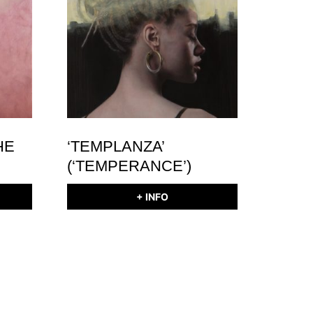
HE
‘TEMPLANZA’
(‘TEMPERANCE’)
+ INFO