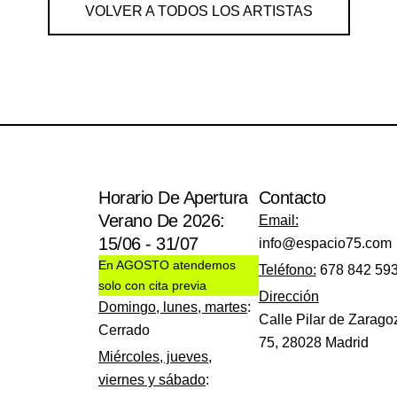
VOLVER A TODOS LOS ARTISTAS
Horario De Apertura
Contacto
Verano De 2026:
Email:
15/06 - 31/07
info@espacio75.com
En AGOSTO atendemos
Teléfono:
678 842 59
solo con cita previa
Dirección
Domingo, lunes, martes
:
Calle Pilar de Zarago
Cerrado
75, 28028 Madrid
Miércoles, jueves,
viernes y sábado
: