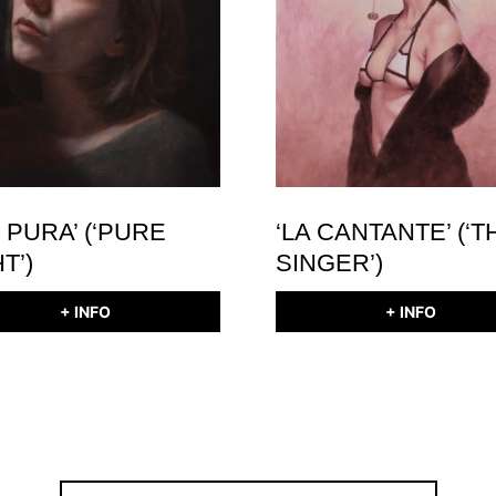
Z PURA’ (‘PURE
‘LA CANTANTE’ (‘T
T’)
SINGER’)
+ INFO
+ INFO