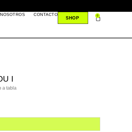
 NOSOTROS
CONTACTO
0
SHOP
U I
 a tabla