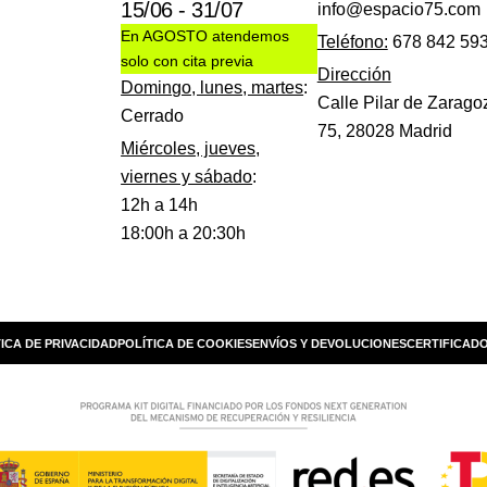
15/06 - 31/07
info@espacio75.com
En AGOSTO atendemos
Teléfono:
678 842 59
solo con cita previa
Dirección
Domingo, lunes, martes
:
Calle Pilar de Zarago
Cerrado
75, 28028 Madrid
Miércoles, jueves,
viernes y sábado
:
12h a 14h
18:00h a 20:30h
ICA DE PRIVACIDAD
POLÍTICA DE COOKIES
ENVÍOS Y DEVOLUCIONES
CERTIFICADO