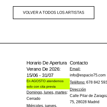
VOLVER A TODOS LOS ARTISTAS
Horario De Apertura
Contacto
Verano De 2026:
Email:
15/06 - 31/07
info@espacio75.com
En AGOSTO atendemos
Teléfono:
678 842 59
solo con cita previa
Dirección
Domingo, lunes, martes
:
Calle Pilar de Zarago
Cerrado
75, 28028 Madrid
Miércoles, jueves,