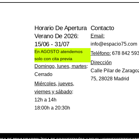
Horario De Apertura
Contacto
Verano De 2026:
Email:
15/06 - 31/07
info@espacio75.com
En AGOSTO atendemos
Teléfono:
678 842 59
solo con cita previa
Dirección
Domingo, lunes, martes
:
Calle Pilar de Zarago
Cerrado
75, 28028 Madrid
Miércoles, jueves,
viernes y sábado
:
12h a 14h
18:00h a 20:30h