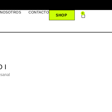
 NOSOTROS
CONTACTO
0
SHOP
 I
esanal