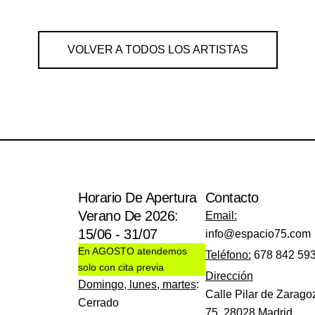
VOLVER A TODOS LOS ARTISTAS
Horario De Apertura
Contacto
Verano De 2026:
Email:
15/06 - 31/07
info@espacio75.com
En AGOSTO atendemos
Teléfono:
678 842 59
solo con cita previa
Dirección
Domingo, lunes, martes
:
Calle Pilar de Zarago
Cerrado
75, 28028 Madrid